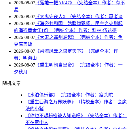
2026-08-07
《落地一把AK47》（完结全本）作者：存不
易
2026-08-07
《大离守夜人》（完结全本）作者：忍者枭
2026-08-07
《海盗共和国：骷髅旗飘扬、民主之火燃起
的海盗黄金年代》（完结全本）作者：科林·伍达德
2026-08-07
《大宋之罪州崛起》（完结全本）作者：鱼
豆腐盖饭
2026-08-07
《碧海风云之谋定天下》（完结全本）作
者：明海山
2026-08-07
《重生明朝当皇帝》（完结全本）作者：一
夕秋月
随机文章
《水泊俱乐部》（完结全本）作者：瘦头陀
《重生西游之万界妖尊》（精校全本）作者：会魔
法的小猪
《你也不想秘密被人知道吧》（完结全本）作者：
不在意中人