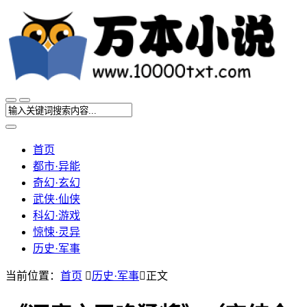
首页
都市·异能
奇幻·玄幻
武侠·仙侠
科幻·游戏
惊悚·灵异
历史·军事
当前位置：
首页

历史·军事

正文