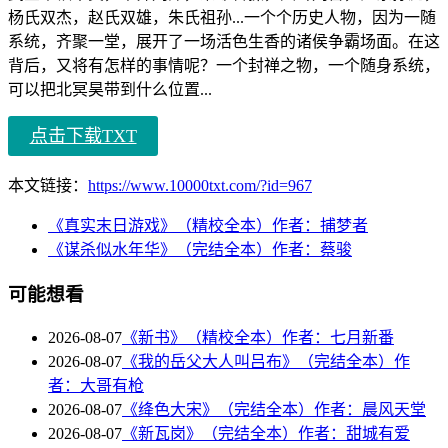
杨氏双杰，赵氏双雄，朱氏祖孙...一个个历史人物，因为一随
系统，齐聚一堂，展开了一场活色生香的诸侯争霸场面。在这
背后，又将有怎样的事情呢？一个封禅之物，一个随身系统，
可以把北冥昊带到什么位置...
点击下载TXT
本文链接：
https://www.10000txt.com/?id=967
《真实末日游戏》（精校全本）作者：捕梦者
《谋杀似水年华》（完结全本）作者：蔡骏
可能想看
2026-08-07
《新书》（精校全本）作者：七月新番
2026-08-07
《我的岳父大人叫吕布》（完结全本）作
者：大哥有枪
2026-08-07
《绛色大宋》（完结全本）作者：晨风天堂
2026-08-07
《新瓦岗》（完结全本）作者：甜城有爱