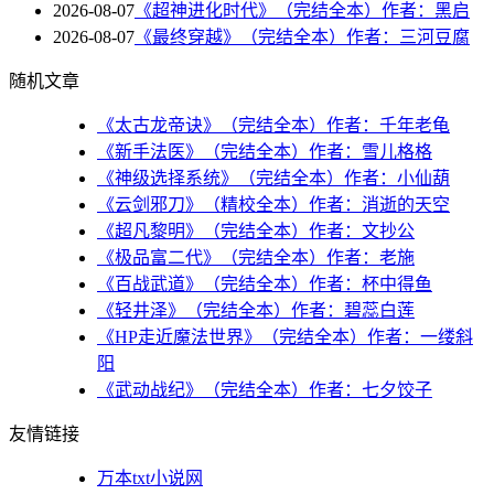
2026-08-07
《超神进化时代》（完结全本）作者：黑启
2026-08-07
《最终穿越》（完结全本）作者：三河豆腐
随机文章
《太古龙帝诀》（完结全本）作者：千年老龟
《新手法医》（完结全本）作者：雪儿格格
《神级选择系统》（完结全本）作者：小仙葫
《云剑邪刀》（精校全本）作者：消逝的天空
《超凡黎明》（完结全本）作者：文抄公
《极品富二代》（完结全本）作者：老施
《百战武道》（完结全本）作者：杯中得鱼
《轻井泽》（完结全本）作者：碧蕊白莲
《HP走近魔法世界》（完结全本）作者：一缕斜
阳
《武动战纪》（完结全本）作者：七夕饺子
友情链接
万本txt小说网