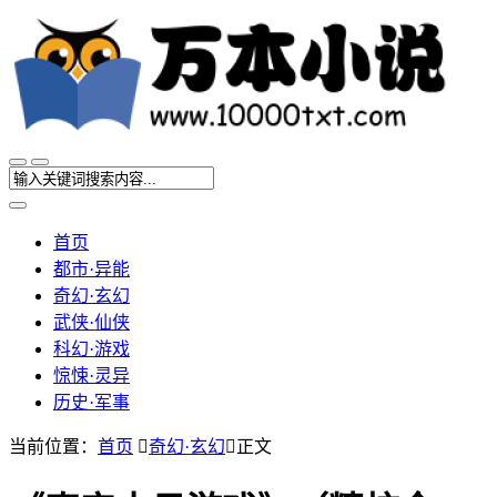
首页
都市·异能
奇幻·玄幻
武侠·仙侠
科幻·游戏
惊悚·灵异
历史·军事
当前位置：
首页

奇幻·玄幻

正文