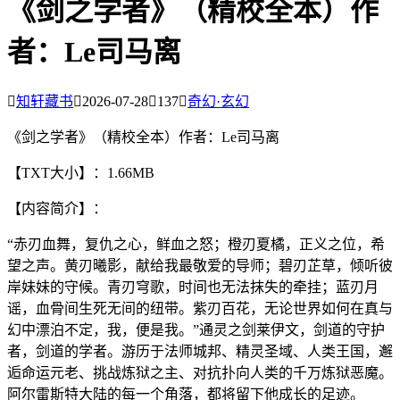
《剑之学者》（精校全本）作
者：Le司马离

知轩藏书

2026-07-28

137

奇幻·玄幻
《剑之学者》（精校全本）作者：Le司马离
【TXT大小】：1.66MB
【内容简介】：
“赤刃血舞，复仇之心，鲜血之怒；橙刃夏橘，正义之位，希
望之声。黄刃曦影，献给我最敬爱的导师；碧刃芷草，倾听彼
岸妹妹的守候。青刃穹歌，时间也无法抹失的牵挂；蓝刃月
谣，血骨间生死无间的纽带。紫刃百花，无论世界如何在真与
幻中漂泊不定，我，便是我。”通灵之剑莱伊文，剑道的守护
者，剑道的学者。游历于法师城邦、精灵圣域、人类王国，邂
逅命运元老、挑战炼狱之主、对抗扑向人类的千万炼狱恶魔。
阿尔雷斯特大陆的每一个角落，都将留下他成长的足迹。