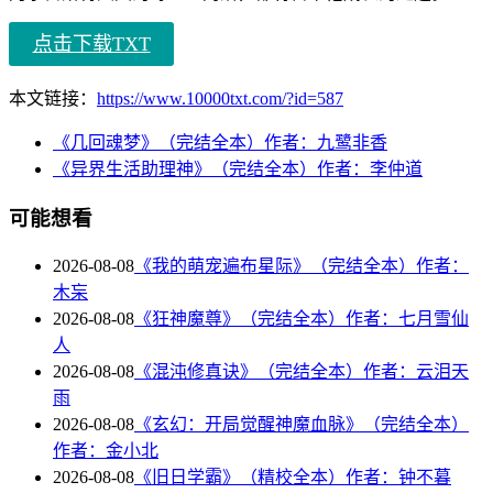
点击下载TXT
本文链接：
https://www.10000txt.com/?id=587
《几回魂梦》（完结全本）作者：九鹭非香
《异界生活助理神》（完结全本）作者：李仲道
可能想看
2026-08-08
《我的萌宠遍布星际》（完结全本）作者：
木杗
2026-08-08
《狂神魔尊》（完结全本）作者：七月雪仙
人
2026-08-08
《混沌修真诀》（完结全本）作者：云泪天
雨
2026-08-08
《玄幻：开局觉醒神魔血脉》（完结全本）
作者：金小北
2026-08-08
《旧日学霸》（精校全本）作者：钟不暮