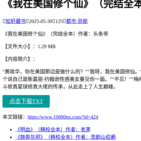
《我在美国修个仙》（完结全

知轩藏书

2025-05-30

125

都市·异能
《我在美国修个仙》（完结全本）作者：头条帝
【文件大小】：1.29 MB
【内容简介】：
“黄政华，你在美国那边是做什么的？”“我呀，我在美国修仙。
个说自己是斯嘉丽·约翰逊性感美女要见你一面。”“不见！”“
斗修真星球修真大佬的传承，从此走上了人生巅峰。
点击下载TXT
本文链接：
https://www.10000txt.com/?id=424
《明血》（精校全本）作者：老茅
《骸骨灰烬》（精校全本）作者：悲剧山伯爵