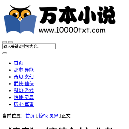
首页
都市·异能
奇幻·玄幻
武侠·仙侠
科幻·游戏
惊悚·灵异
历史·军事
当前位置：
首页

惊悚·灵异

正文