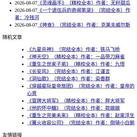
2026-08-07
《灵魂画手》（精校全本）作者：无籽甜瓜
2026-08-07
《一个退伍兵的奇闻笔录》（完结全本）作
者：冷残河
2026-08-07
《神食》（完结全本）作者：克莱夫威尔斯
随机文章
《九星杀神》（完结全本）作者：铁马飞桥
《神天空》（精校全本）作者：一品带刀麻雀
《重生之世家子弟》（精校全本）作者：九悟
《长安风》（完结全本）作者：江谨言
《洞仙歌》（完结全本）作者：染香群
《穿越星际皇帝旅团》（完结全本）作者：皇帝的
心意
《冒牌大将军》（精校全本）作者：胖大将军
《他的怀中糖》（完结全本）作者：款娘娘
《重生之完美未来》（精校全本）作者：赵家浮生
《篝火收容公司》（完结全本）作者：倒骑小白鹅
友情链接