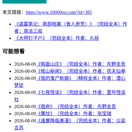
本文链接：
https://www.10000txt.com/?id=385
《盗墓笔记：南部档案（食人奇荒）》（完结全本）作
者：南派三叔
《大明钉子户》（完结全本）作者：九祯
可能想看
2026-08-09
《假面山庄》（完结全本）作者：东野圭吾
2026-08-09
《棺山秘闻》（完结全本）作者：农夫仙拳
2026-08-09
《我的鬼尸新娘》（精校全本）作者：潜心
梦徒
2026-08-09
《七夜怪谈》（完结全本）作者：壹号怪谈
社
2026-08-09
《宿命》（完结全本）作者：东野圭吾
2026-08-09
《鹰坟》（完结全本）作者：张宝瑞
2026-08-09
《逢魔降临美漫》（完结全本）作者：以染
言苏