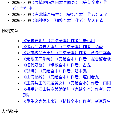
2026-08-09
《异域密码之日本异闻录》（完结全本）作
者：羊行屮
2026-08-09
《东北惊奇先生》（完结全本）作者：闫昆
2026-08-09
《诡神冢》（精校全本）作者：焚天孔雀
随机文章
《穿越守则》（完结全本）作者：朱小川
《带着商城去大唐》（完结全本）作者：花虎
《都市极品天王》（完结全本）作者：黄先生本尊
《无限工厂系统》（完结全本）作者：报告蟹老板
《绝代双骄》（精校全本）作者：古龙
《锄清》（完结全本）作者：酒中狐
《山海秘藏》（完结全本）作者：道门老九
《王牌兵王的同居美女》（完结全本）作者：雨阳
《拱手让江山独宠美娇娘》（完结全本）作者：萧
灵精
《重生之完美未来》（精校全本）作者：赵家浮生
友情链接