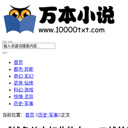
首页
都市·异能
奇幻·玄幻
武侠·仙侠
科幻·游戏
惊悚·灵异
历史·军事
当前位置：
首页

历史·军事

正文