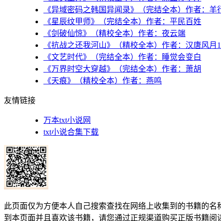
《异域密码之韩国异闻录》（完结全本）作者：羊
《星辰纹甲师》（完结全本）作者：平民百姓
《剑破仙惊》（精校全本）作者：夜云端
《抗战之还我河山》（精校全本）作者：汉唐风月1
《文艺时代》（完结全本）作者：睡觉会变白
《万界时空大穿越》（完结全本）作者：萧胡
《天痕》（精校全本）作者：燕鸣
友情链接
万本txt小说网
txt小说合集下载
此页面仅为方便本人自己搜索查找在网络上收集到的书籍的名
到本页面并且喜欢该书籍，请您通过正规渠道购买正版书籍阅