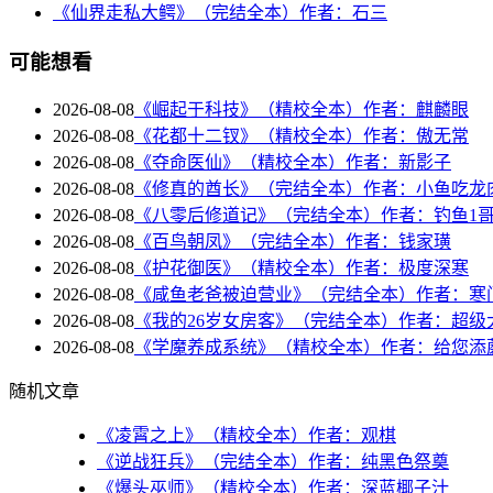
《仙界走私大鳄》（完结全本）作者：石三
可能想看
2026-08-08
《崛起于科技》（精校全本）作者：麒麟眼
2026-08-08
《花都十二钗》（精校全本）作者：傲无常
2026-08-08
《夺命医仙》（精校全本）作者：新影子
2026-08-08
《修真的酋长》（完结全本）作者：小鱼吃龙
2026-08-08
《八零后修道记》（完结全本）作者：钓鱼1
2026-08-08
《百鸟朝凤》（完结全本）作者：钱家璜
2026-08-08
《护花御医》（精校全本）作者：极度深寒
2026-08-08
《咸鱼老爸被迫营业》（完结全本）作者：寒
2026-08-08
《我的26岁女房客》（完结全本）作者：超级
2026-08-08
《学魔养成系统》（精校全本）作者：给您添
随机文章
《凌霄之上》（精校全本）作者：观棋
《逆战狂兵》（完结全本）作者：纯黑色祭奠
《爆头巫师》（精校全本）作者：深蓝椰子汁