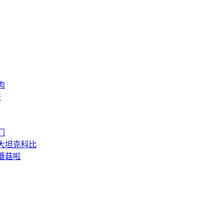
肉
哥
门
大坦克科比
蘑菇啦