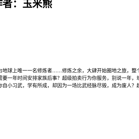
作者：玉米熊
为地球上唯一一名修炼者……修炼之余，大肆开始圈地之旅，整
需要一年时间安排家族后事？超级拍卖行为你服务，别说一年，
你自小习武，学有所成，却因为一场比武经脉尽毁，成为废人？