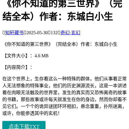
《你不知道的第三世界》（完
结全本）作者：东城白小生

知轩藏书

2025-05-30

132

奇幻·玄幻
《你不知道的第三世界》（完结全本）作者：东城白小生
【文件大小】：4.6 MB
【内容简介】：
在这个世界上，生存着这么一种特殊的群体，他们从事着正常
人无法想象的特殊事业，他们的历史渊源流长，这是一本讲述
着在肉眼无法触及的世界里，发生的真实而又恐怖离奇的故事
的书籍，那些故事或许每天就发生在你的身边，然而你却看不
见它们。一个个的诡异谜团环环相扣，悬念重重，扑所迷离，
或许，你能参透其中的玄机！
点击下载TXT