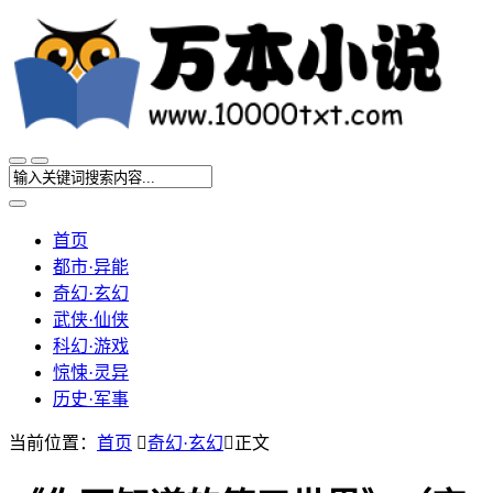
首页
都市·异能
奇幻·玄幻
武侠·仙侠
科幻·游戏
惊悚·灵异
历史·军事
当前位置：
首页

奇幻·玄幻

正文