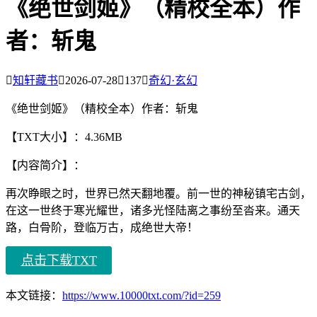
《绝世剑姬》（精校全本）作
者：斩鬼

知轩藏书

2026-07-28

137

奇幻·玄幻
《绝世剑姬》（精校全本）作者：斩鬼
【TXT大小】：4.36MB
【内容简介】：
再次睁眼之时，世界已然天翻地覆。前一世的神秘镇宅古剑，
在这一世终于寒光耀世，诸多光怪陆离之事纷至沓来。通天
路，白骨阶，登临万古，成绝世大帝！
点击下载TXT
本文链接：
https://www.10000txt.com/?id=259