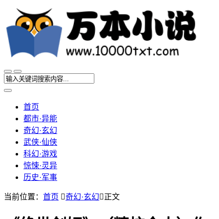
首页
都市·异能
奇幻·玄幻
武侠·仙侠
科幻·游戏
惊悚·灵异
历史·军事
当前位置：
首页

奇幻·玄幻

正文