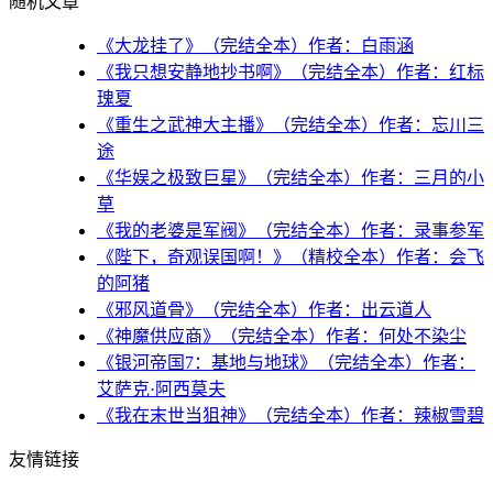
随机文章
《大龙挂了》（完结全本）作者：白雨涵
《我只想安静地抄书啊》（完结全本）作者：红标
瑰夏
《重生之武神大主播》（完结全本）作者：忘川三
途
《华娱之极致巨星》（完结全本）作者：三月的小
草
《我的老婆是军阀》（完结全本）作者：录事参军
《陛下，奇观误国啊！》（精校全本）作者：会飞
的阿猪
《邪风道骨》（完结全本）作者：出云道人
《神魔供应商》（完结全本）作者：何处不染尘
《银河帝国7：基地与地球》（完结全本）作者：
艾萨克·阿西莫夫
《我在末世当狙神》（完结全本）作者：辣椒雪碧
友情链接