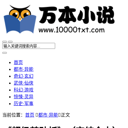
首页
都市·异能
奇幻·玄幻
武侠·仙侠
科幻·游戏
惊悚·灵异
历史·军事
当前位置：
首页

都市·异能

正文