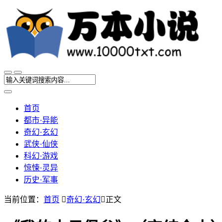
首页
都市·异能
奇幻·玄幻
武侠·仙侠
科幻·游戏
惊悚·灵异
历史·军事
当前位置：
首页

奇幻·玄幻

正文