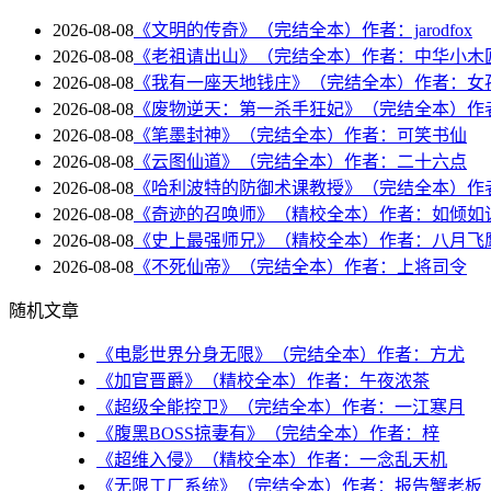
2026-08-08
《文明的传奇》（完结全本）作者：jarodfox
2026-08-08
《老祖请出山》（完结全本）作者：中华小木
2026-08-08
《我有一座天地钱庄》（完结全本）作者：女
2026-08-08
《废物逆天：第一杀手狂妃》（完结全本）作
2026-08-08
《笔墨封神》（完结全本）作者：可笑书仙
2026-08-08
《云图仙道》（完结全本）作者：二十六点
2026-08-08
《哈利波特的防御术课教授》（完结全本）作者
2026-08-08
《奇迹的召唤师》（精校全本）作者：如倾如
2026-08-08
《史上最强师兄》（精校全本）作者：八月飞
2026-08-08
《不死仙帝》（完结全本）作者：上将司令
随机文章
《电影世界分身无限》（完结全本）作者：方尤
《加官晋爵》（精校全本）作者：午夜浓茶
《超级全能控卫》（完结全本）作者：一江寒月
《腹黑BOSS掠妻有》（完结全本）作者：梓
《超维入侵》（精校全本）作者：一念乱天机
《无限工厂系统》（完结全本）作者：报告蟹老板