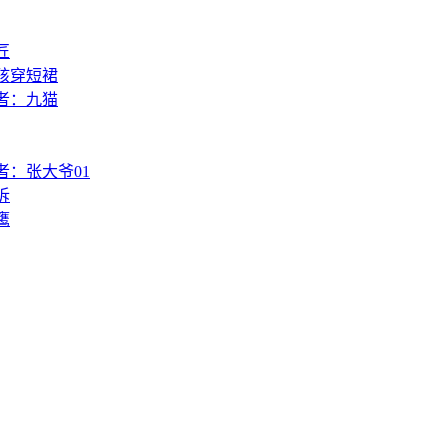
匠
孩穿短裙
者：九猫
：张大爷01
诉
鹰