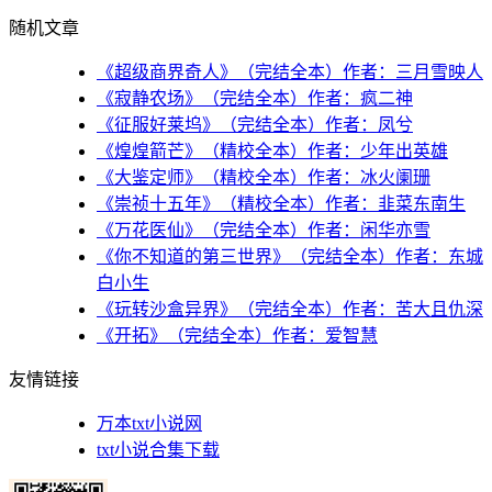
随机文章
《超级商界奇人》（完结全本）作者：三月雪映人
《寂静农场》（完结全本）作者：疯二神
《征服好莱坞》（完结全本）作者：凤兮
《煌煌箭芒》（精校全本）作者：少年出英雄
《大鉴定师》（精校全本）作者：冰火阑珊
《崇祯十五年》（精校全本）作者：韭菜东南生
《万花医仙》（完结全本）作者：闲华亦雪
《你不知道的第三世界》（完结全本）作者：东城
白小生
《玩转沙盒异界》（完结全本）作者：苦大且仇深
《开拓》（完结全本）作者：爱智慧
友情链接
万本txt小说网
txt小说合集下载