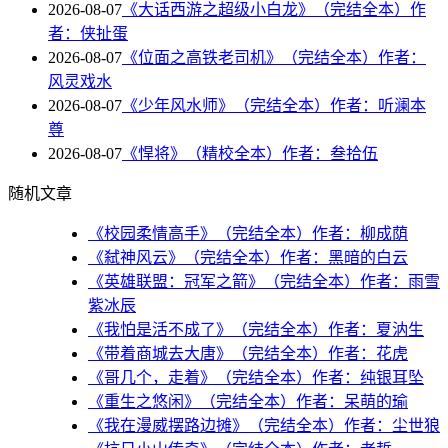
2026-08-07
《大话西游之超级小白龙》（完结全本）作
者：侠扯蛋
2026-08-07
《位面之高铁老司机》（完结全本）作者：
风灵戏水
2026-08-07
《少年风水师》（完结全本）作者：听澜本
尊
2026-08-07
《悍将》（精校全本）作者：叁拾伍
随机文章
《校园柔情高手》（完结全本）作者：柳成荫
《弑神风云》（完结全本）作者：黑暗的白云
《英雄联盟：冠军之箭》（完结全本）作者：雨雪
紫冰辰
《我怕是活不成了》（完结全本）作者：夏汭生
《带着商城去大唐》（完结全本）作者：花虎
《哥几个，走着》（完结全本）作者：纯银耳坠
《重生之悠闲》（完结全本）作者：呆萌的瑜
《我在漫威摆路边摊》（完结全本）作者：尘世狼