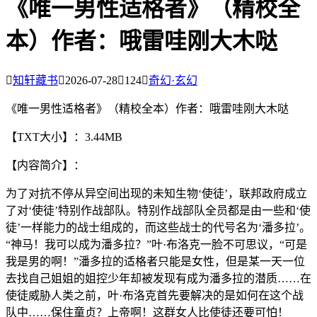
《唯一男性适格者》（精校全
本）作者：哦雷哇刚大木哒

知轩藏书

2026-07-28

124

奇幻·玄幻
《唯一男性适格者》（精校全本）作者：哦雷哇刚大木哒
【TXT大小】：3.44MB
【内容简介】：
为了对抗不停从异空间出现的未知生物‘使徒’，联邦政府成立
了对‘使徒’特别作战部队。特别作战部队全员都是由一些和‘使
徒’一样能力的战士组成的，而这些战士的代号名为‘潘多拉’。
“神马！我可以成为潘多拉？”叶·布洛克一脸不可思议，“可是
我是男的啊！”潘多拉的适格者只能是女性，但是某一天一位
去找自己姐姐的姐控少年却被发现有成为潘多拉的潜质……在
使徒威胁人类之前，叶·布洛克首先要解决的是如何在这个战
队中……保住童贞？上帝啊！这群女人比使徒还要可怕！