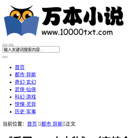
首页
都市·异能
奇幻·玄幻
武侠·仙侠
科幻·游戏
惊悚·灵异
历史·军事
当前位置：
首页

都市·异能

正文