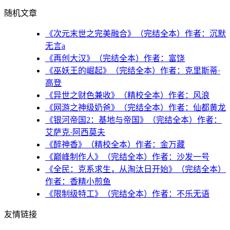
随机文章
《次元末世之完美融合》（完结全本）作者：沉默
无言a
《再创大汉》（完结全本）作者：富饶
《巫妖王的崛起》（完结全本）作者：克里斯蒂·
高登
《异世之财色兼收》（精校全本）作者：风浪
《网游之神级奶爸》（完结全本）作者：仙都黄龙
《银河帝国2：基地与帝国》（完结全本）作者：
艾萨克·阿西莫夫
《醉神香》（精校全本）作者：金万藏
《巅峰制作人》（完结全本）作者：沙发一号
《全民：克系求生，从淘汰日开始》（完结全本）
作者：香精小煎鱼
《限制级特工》（完结全本）作者：不乐无语
友情链接