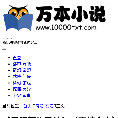
首页
都市·异能
奇幻·玄幻
武侠·仙侠
科幻·游戏
惊悚·灵异
历史·军事
当前位置：
首页

奇幻·玄幻

正文