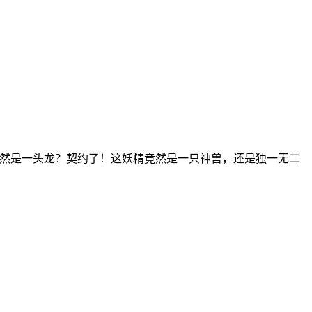
居然是一头龙？契约了！这妖精竟然是一只神兽，还是独一无二