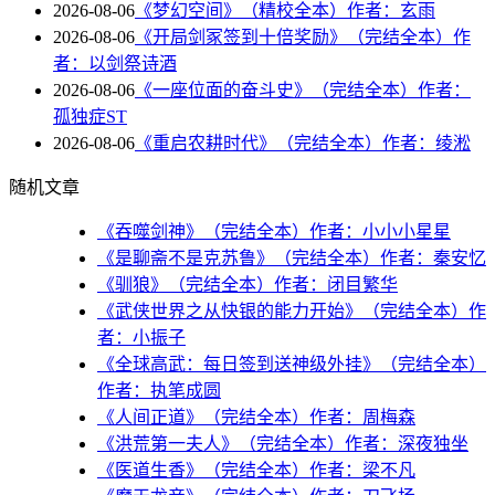
2026-08-06
《梦幻空间》（精校全本）作者：玄雨
2026-08-06
《开局剑冢签到十倍奖励》（完结全本）作
者：以剑祭诗酒
2026-08-06
《一座位面的奋斗史》（完结全本）作者：
孤独症ST
2026-08-06
《重启农耕时代》（完结全本）作者：绫淞
随机文章
《吞噬剑神》（完结全本）作者：小小小星星
《是聊斋不是克苏鲁》（完结全本）作者：秦安忆
《驯狼》（完结全本）作者：闭目繁华
《武侠世界之从快银的能力开始》（完结全本）作
者：小振子
《全球高武：每日签到送神级外挂》（完结全本）
作者：执笔成圆
《人间正道》（完结全本）作者：周梅森
《洪荒第一夫人》（完结全本）作者：深夜独坐
《医道生香》（完结全本）作者：梁不凡