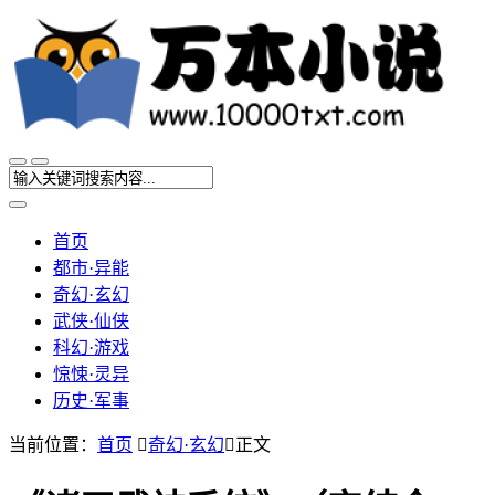
首页
都市·异能
奇幻·玄幻
武侠·仙侠
科幻·游戏
惊悚·灵异
历史·军事
当前位置：
首页

奇幻·玄幻

正文