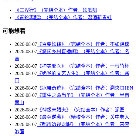
《三界行》（完结全本）作者：妖唧唧
《青蛇再起》（完结全本）作者：温酒斩青蛙
可能想看
2026-08-07
《百变妖锋》（完结全本）作者：不如踢球
2026-08-07
《悠闲乡村直播间》（完结全本）作者：名
窑
2026-08-07
《护美邪医》（完结全本）作者：一根竹杆
2026-08-07
《奶爸的文艺人生》（完结全本）作者：寒
门
2026-08-07
《冰舞奇迹》（完结全本）作者：溯央CHEN
2026-08-07
《重生之命当争》（完结全本）作者：半亩
南山
2026-08-07
《神级未婚夫》（完结全本）作者：泥匠
2026-08-07
《最强逆袭》（精校全本）作者：关中老人
2026-08-07
《都市透视龙眼》（完结全本）作者：来碗
泡面