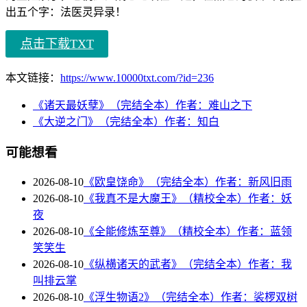
出五个字：法医灵异录！
点击下载TXT
本文链接：
https://www.10000txt.com/?id=236
《诸天最妖孽》（完结全本）作者：难山之下
《大逆之门》（完结全本）作者：知白
可能想看
2026-08-10
《欧皇饶命》（完结全本）作者：新风旧雨
2026-08-10
《我真不是大魔王》（精校全本）作者：妖
夜
2026-08-10
《全能修炼至尊》（精校全本）作者：蓝领
笑笑生
2026-08-10
《纵横诸天的武者》（完结全本）作者：我
叫排云掌
2026-08-10
《浮生物语2》（完结全本）作者：裟椤双树