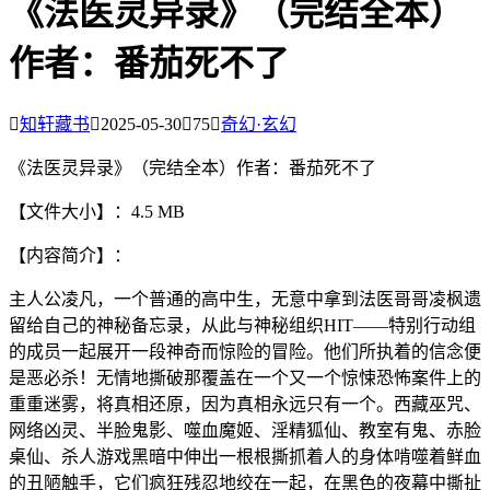
《法医灵异录》（完结全本）
作者：番茄死不了

知轩藏书

2025-05-30

75

奇幻·玄幻
《法医灵异录》（完结全本）作者：番茄死不了
【文件大小】：4.5 MB
【内容简介】：
主人公凌凡，一个普通的高中生，无意中拿到法医哥哥凌枫遗
留给自己的神秘备忘录，从此与神秘组织HIT——特别行动组
的成员一起展开一段神奇而惊险的冒险。他们所执着的信念便
是恶必杀！无情地撕破那覆盖在一个又一个惊悚恐怖案件上的
重重迷雾，将真相还原，因为真相永远只有一个。西藏巫咒、
网络凶灵、半脸鬼影、噬血魔姬、淫精狐仙、教室有鬼、赤脸
桌仙、杀人游戏黑暗中伸出一根根撕抓着人的身体啃噬着鲜血
的丑陋触手，它们疯狂残忍地绞在一起，在黑色的夜幕中撕扯