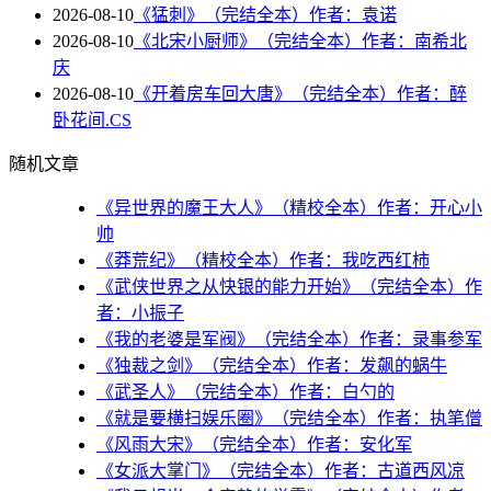
2026-08-10
《猛刺》（完结全本）作者：袁诺
2026-08-10
《北宋小厨师》（完结全本）作者：南希北
庆
2026-08-10
《开着房车回大唐》（完结全本）作者：醉
卧花间.CS
随机文章
《异世界的魔王大人》（精校全本）作者：开心小
帅
《莽荒纪》（精校全本）作者：我吃西红柿
《武侠世界之从快银的能力开始》（完结全本）作
者：小振子
《我的老婆是军阀》（完结全本）作者：录事参军
《独裁之剑》（完结全本）作者：发飙的蜗牛
《武圣人》（完结全本）作者：白勺的
《就是要横扫娱乐圈》（完结全本）作者：执笔僧
《风雨大宋》（完结全本）作者：安化军
《女派大掌门》（完结全本）作者：古道西风凉