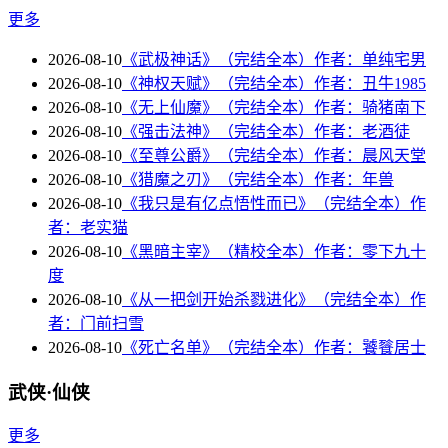
更多
2026-08-10
《武极神话》（完结全本）作者：单纯宅男
2026-08-10
《神权天赋》（完结全本）作者：丑牛1985
2026-08-10
《无上仙魔》（完结全本）作者：骑猪南下
2026-08-10
《强击法神》（完结全本）作者：老酒徒
2026-08-10
《至尊公爵》（完结全本）作者：晨风天堂
2026-08-10
《猎魔之刃》（完结全本）作者：年兽
2026-08-10
《我只是有亿点悟性而已》（完结全本）作
者：老实猫
2026-08-10
《黑暗主宰》（精校全本）作者：零下九十
度
2026-08-10
《从一把剑开始杀戮进化》（完结全本）作
者：门前扫雪
2026-08-10
《死亡名单》（完结全本）作者：饕餮居士
武侠·仙侠
更多