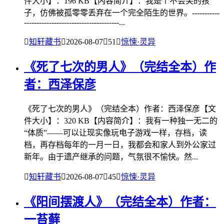
件大小】：196 KB【内容简介】：我是个不会笑的孩
子，仿佛被孤零零丢弃在一个完全陌生的世界。-----------
--------------------------------------...

知轩藏书

2026-08-07

51

惊悚·灵异
《死了七次的男人》（完结全本）作
者：西泽保彦
《死了七次的男人》（完结全本）作者：西泽保彦【文
件大小】：320 KB【内容简介】：我有一种独一无二的
“体质”——可以让现实像玩电子游戏一样，存档，读
档，再存档每年的一月一日，我都会和家人到外公家过
新年。由于遗产继承的问题，气氛很不愉快。然...

知轩藏书

2026-08-07

45

惊悚·灵异
《阳间摆渡人》（完结全本）作者：
一苔藓