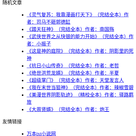
随机文章
《灵气复苏：我靠漫画打天下》（完结全本）作
者：司马不砸郭德缸
《踏天狂神》（完结全本）作者：南国殇
《武侠世界之从快银的能力开始》（完结全本）作
者：小振子
《这是神的庭院》（完结全本）作者：阴影里的死
神
《抗日小山传奇》（完结全本）作者：老哲
《绝世洪荒龙婿》（完结全本）作者：半夏
《超级掌门》（完结全本）作者：天堂发言人
《我在末世当狙神》（完结全本）作者：辣椒雪碧
《美漫世界阴影轨迹》（精校全本）作者：驿路羁
旅
《大周贤婿》（完结全本）作者：炮王
友情链接
万本txt小说网