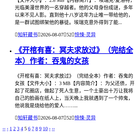
【文件大小】：2.8 MB【内容简介】：埃瑞克·夏洛特，
光临美漫世界的一名穿越者。他的父母身份成谜，多年
以来不见人影。直到他十八岁这年为止唯一带给他的，
是一群试图绑架他的暴徒。埃瑞克意外得到了能...

知轩藏书

2026-08-07

52

惊悚·灵异
《开棺有喜：冥夫求放过》（完结全
本）作者：吞鬼的女孩
《开棺有喜：冥夫求放过》（完结全本）作者：吞鬼的
女孩【文件大小】：3 MB【内容简介】：为父还债，开
起了花圈店，做起了死人生意，一个土豪出十万让我将
自己的脸画在纸人上，当天晚上我就遇到了一个帅鬼，
他说我是烧给他的爱人……...

知轩藏书

2026-08-07

52

惊悚·灵异
‹‹
‹
1
2
3
4
5
6
7
8
9
10
›
››