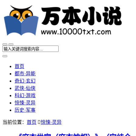
首页
都市·异能
奇幻·玄幻
武侠·仙侠
科幻·游戏
惊悚·灵异
历史·军事
当前位置：
首页

惊悚·灵异