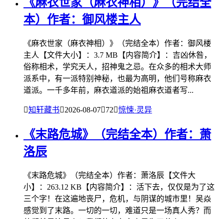
《麻衣世家（麻衣神相）》（完结全
本）作者：御风楼主人
《麻衣世家（麻衣神相）》（完结全本）作者：御风楼
主人【文件大小】：3.7 MB【内容简介】：吉凶休咎，
俗称相术，学究天人，招神鬼之忌。在众多的相术大师
派系中，有一派特别神秘，也最为高明，他们号称麻衣
道派。一千多年前，麻衣道派的始祖麻衣道者写...

知轩藏书

2026-08-07

72

惊悚·灵异
《末路危城》（完结全本）作者：萧
洛辰
《末路危城》（完结全本）作者：萧洛辰【文件大
小】：263.12 KB【内容简介】：活下去，仅仅是为了这
三个字！在这遍地丧尸，危机，与阴谋的城市里！吴焱
感觉到了末路。一切的一切，难道只是一场真人秀？而