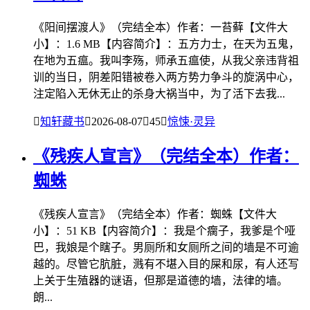
《阳间摆渡人》（完结全本）作者：一苔藓【文件大
小】：1.6 MB【内容简介】：五方力士，在天为五鬼，
在地为五瘟。我叫李殇，师承五瘟使，从我父亲违背祖
训的当日，阴差阳错被卷入两方势力争斗的旋涡中心，
注定陷入无休无止的杀身大祸当中，为了活下去我...

知轩藏书

2026-08-07

45

惊悚·灵异
《残疾人宣言》（完结全本）作者：
蜘蛛
《残疾人宣言》（完结全本）作者：蜘蛛【文件大
小】：51 KB【内容简介】：我是个瘸子，我爹是个哑
巴，我娘是个瞎子。男厕所和女厕所之间的墙是不可逾
越的。尽管它肮脏，溅有不堪入目的屎和尿，有人还写
上关于生殖器的谜语，但那是道德的墙，法律的墙。
朗...